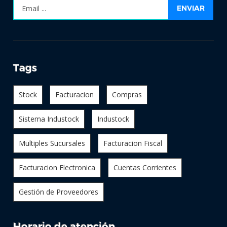
ENVIAR
Tags
Stock
Facturacion
Compras
Sistema Industock
Industock
Multiples Sucursales
Facturacion Fiscal
Facturacion Electronica
Cuentas Corrientes
Gestión de Proveedores
Horario de atención